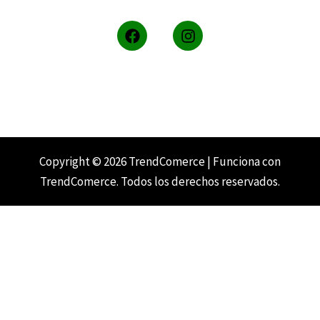
F
I
a
n
c
s
e
t
b
a
o
g
o
r
k
a
m
Copyright © 2026 TrendComerce | Funciona con
TrendComerce. Todos los derechos reservados.