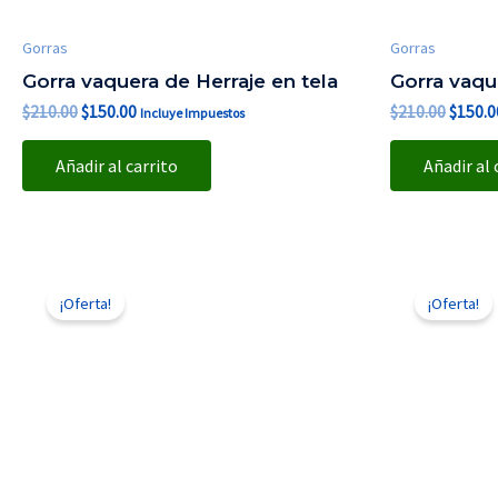
Gorras
Gorras
Gorra vaquera de Herraje en tela
Gorra vaqu
$
210.00
$
150.00
$
210.00
$
150.0
Incluye Impuestos
Añadir al carrito
Añadir al 
El
El
El
precio
precio
precio
¡Oferta!
¡Oferta!
original
actual
origina
era:
es:
era:
$210.00.
$150.00.
$150.0