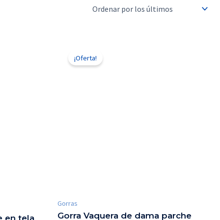
El
El
precio
precio
¡Oferta!
original
actual
era:
es:
$210.00.
$150.00.
Gorras
Gorra Vaquera de dama parche
 en tela