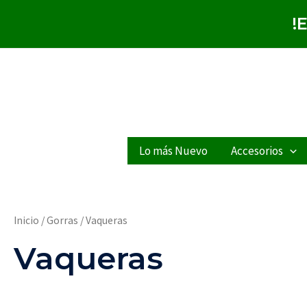
Ordenado
Ir
por
!
al
los
últimos
contenido
Lo más Nuevo
Accesorios
Inicio
/
Gorras
/ Vaqueras
Vaqueras