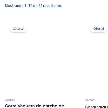
Mostrando 1–12 de 24 resultados
El
El
El
precio
precio
precio
¡Oferta!
¡Oferta!
original
actual
origina
era:
es:
era:
$240.00.
$150.00.
$210.0
Gorras
Gorras
Gorra Vaquera de parche de
Gorra vaqu