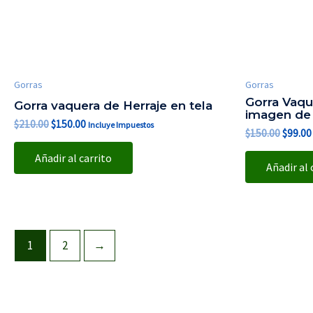
Gorras
Gorras
Gorra Vaqu
Gorra vaquera de Herraje en tela
imagen de 
$
210.00
$
150.00
Incluye Impuestos
$
150.00
$
99.00
Añadir al carrito
Añadir al 
1
2
→