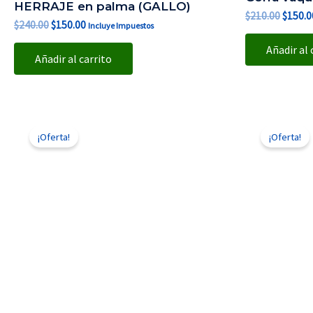
HERRAJE en palma (GALLO)
$
210.00
$
150.0
$
240.00
$
150.00
Incluye Impuestos
Añadir al 
Añadir al carrito
El
El
El
precio
precio
precio
¡Oferta!
¡Oferta!
original
actual
origina
era:
es:
era:
$210.00.
$150.00.
$210.0