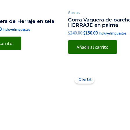
Gorras
Gorra Vaquera de parch
era de Herraje en tela
HERRAJE en palma
0
Incluye Impuestos
$
240.00
$
150.00
Incluye Impuestos
carrito
Añadir al carrito
El
El
El
precio
precio
precio
¡Oferta!
l
actual
original
actual
es:
era:
es:
0.
$99.00.
$210.00.
$150.00.