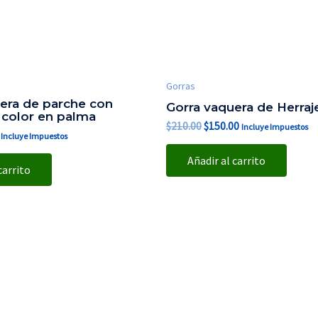
Gorras
era de parche con
Gorra vaquera de Herraje
color en palma
$
210.00
$
150.00
Incluye Impuestos
Incluye Impuestos
Añadir al carrito
carrito