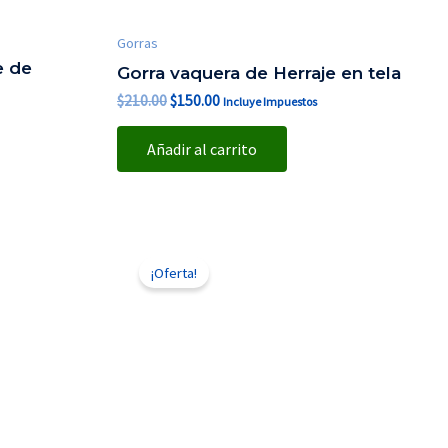
Gorras
e de
Gorra vaquera de Herraje en tela
$
210.00
$
150.00
Incluye Impuestos
Añadir al carrito
El
El
precio
precio
¡Oferta!
original
actual
era:
es:
$210.00.
$150.00.