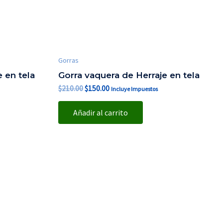
Gorras
 en tela
Gorra vaquera de Herraje en tela
$
210.00
$
150.00
Incluye Impuestos
Añadir al carrito