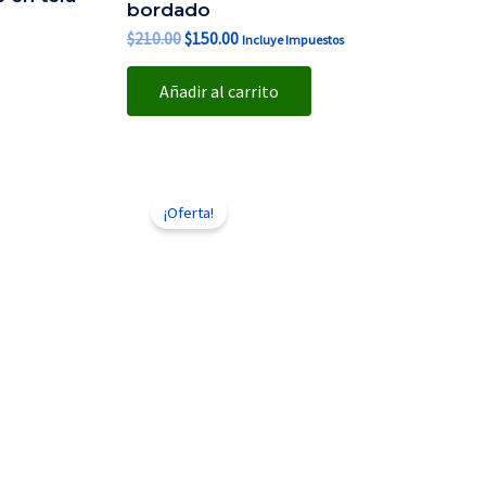
bordado
$
210.00
$
150.00
Incluye Impuestos
Añadir al carrito
El
El
precio
precio
¡Oferta!
original
actual
era:
es:
$210.00.
$150.00.