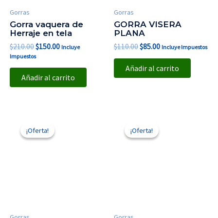
Gorras
Gorras
Gorra vaquera de
GORRA VISERA
Herraje en tela
PLANA
$
210.00
$
150.00
$
110.00
$
85.00
Incluye
Incluye Impuestos
Impuestos
Añadir al carrito
Añadir al carrito
El
El
El
El
precio
precio
precio
precio
¡Oferta!
¡Oferta!
¡Oferta!
¡Oferta!
original
actual
original
actual
era:
es:
era:
es:
$110.00.
$85.00.
$180.00.
$120.00.
Gorras
Gorras