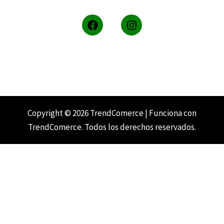
F
I
a
n
c
s
e
t
b
a
o
g
o
r
k
a
m
Copyright © 2026 TrendComerce | Funciona con
TrendComerce. Todos los derechos reservados.