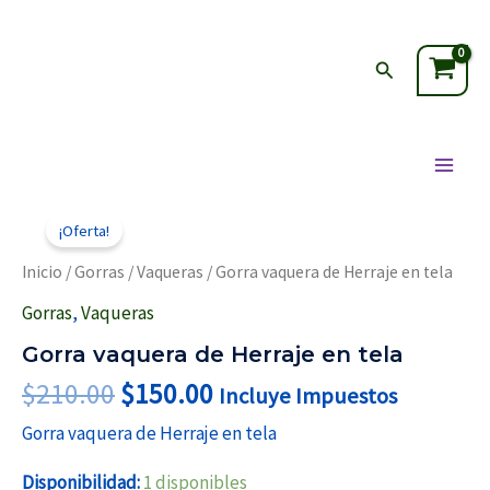
Ir
Main
al
Men
Buscar
contenido
El
El
Gorra
vaquera
precio
precio
¡Oferta!
de
original
actual
Herraje
Inicio
/
Gorras
/
Vaqueras
/ Gorra vaquera de Herraje en tela
en
era:
es:
tela
Gorras
,
Vaqueras
$210.00.
$150.00.
cantidad
Gorra vaquera de Herraje en tela
$
210.00
$
150.00
Incluye Impuestos
Gorra vaquera de Herraje en tela
Disponibilidad:
1 disponibles