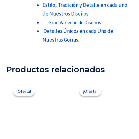
Estilo, Tradición y Detalle en cada uno
de Nuestros Diseños
Gran Variedad de Diseños
Detalles Únicos en cada Una de
Nuestras Gorras.
Productos relacionados
El
El
El
El
precio
precio
precio
precio
¡Oferta!
¡Oferta!
¡Oferta!
¡Oferta!
original
actual
original
actual
era:
es:
era:
es:
$210.00.
$150.00.
$110.00.
$85.00.