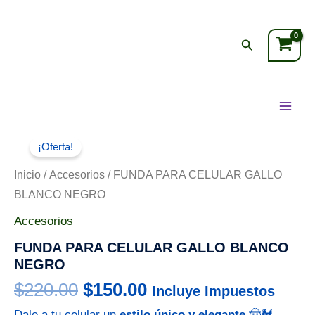
Ir
Main
al
Buscar
Men
contenido
El
El
FUNDA
PARA
precio
precio
¡Oferta!
CELULAR
original
actual
GALLO
Inicio
/
Accesorios
/ FUNDA PARA CELULAR GALLO
BLANCO
era:
es:
BLANCO NEGRO
NEGRO
$220.00.
$150.00.
cantidad
Accesorios
FUNDA PARA CELULAR GALLO BLANCO
NEGRO
$
220.00
$
150.00
Incluye Impuestos
Dale a tu celular un
estilo único y elegante
🤠🐓