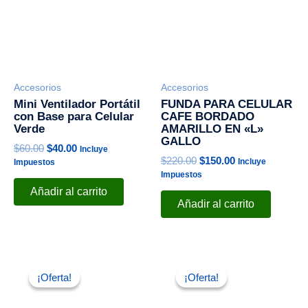
Accesorios
Accesorios
Mini Ventilador Portátil
FUNDA PARA CELULAR
con Base para Celular
CAFE BORDADO
Verde
AMARILLO EN «L»
GALLO
$
60.00
$
40.00
Incluye
$
220.00
$
150.00
Incluye
Impuestos
Impuestos
Añadir al carrito
Añadir al carrito
El
El
El
El
precio
precio
precio
precio
¡Oferta!
¡Oferta!
¡Oferta!
¡Oferta!
original
actual
original
actual
era:
es:
era:
es: