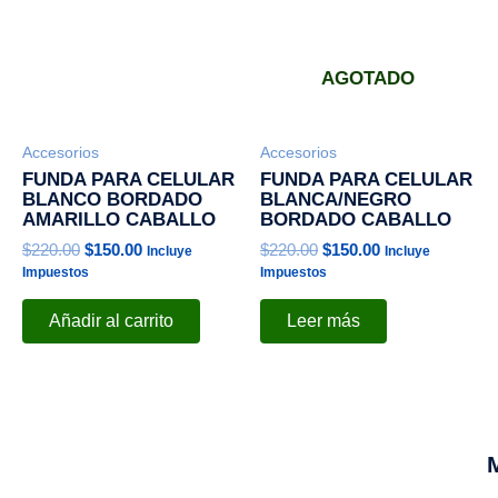
$220.00.
$150.00.
$220.00.
$150.00.
AGOTADO
Accesorios
Accesorios
FUNDA PARA CELULAR
FUNDA PARA CELULAR
BLANCO BORDADO
BLANCA/NEGRO
AMARILLO CABALLO
BORDADO CABALLO
$
220.00
$
150.00
$
220.00
$
150.00
Incluye
Incluye
Impuestos
Impuestos
Añadir al carrito
Leer más