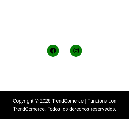
F
I
a
n
c
s
e
t
b
a
o
g
o
r
k
a
m
Copyright © 2026 TrendComerce | Funciona con
TrendComerce. Todos los derechos reservados.