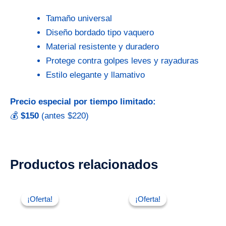
Tamaño universal
Diseño bordado tipo vaquero
Material resistente y duradero
Protege contra golpes leves y rayaduras
Estilo elegante y llamativo
Precio especial por tiempo limitado:
💰
$150
(antes $220)
Productos relacionados
El
El
El
El
precio
precio
precio
precio
¡Oferta!
¡Oferta!
¡Oferta!
¡Oferta!
original
actual
original
actual
era:
es:
era:
es:
$60.00.
$40.00.
$220.00.
$150.00.