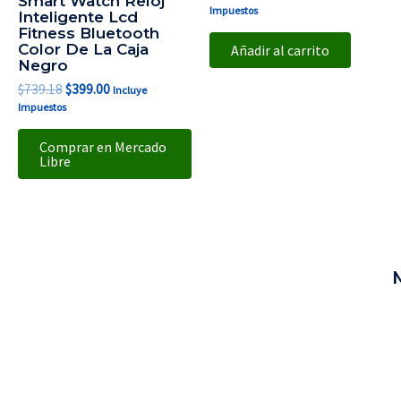
Smart Watch Reloj
Impuestos
Inteligente Lcd
Fitness Bluetooth
Color De La Caja
Añadir al carrito
Negro
$
739.18
$
399.00
Incluye
Impuestos
Comprar en Mercado
Libre