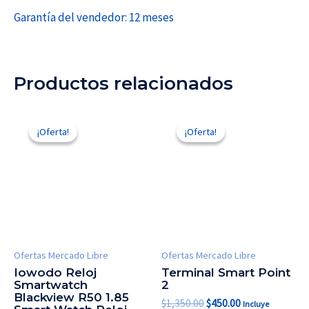
Garantía del vendedor: 12 meses
Productos relacionados
El
El
El
El
precio
precio
precio
precio
¡Oferta!
¡Oferta!
¡Oferta!
¡Oferta!
original
actual
original
actual
era:
es:
era:
es:
$739.18.
$399.00.
$1,350.00.
$450.00.
Ofertas Mercado Libre
Ofertas Mercado Libre
Iowodo Reloj
Terminal Smart Point
Smartwatch
2
Blackview R50 1.85
$
1,350.00
$
450.00
Incluye