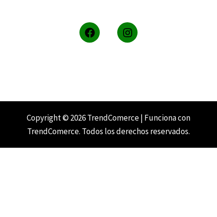
F
I
a
n
c
s
e
t
b
a
o
g
o
r
k
a
m
Copyright © 2026 TrendComerce | Funciona con
TrendComerce. Todos los derechos reservados.